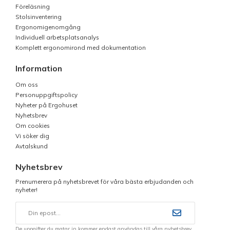
Föreläsning
Stolsinventering
Ergonomigenomgång
Individuell arbetsplatsanalys
Komplett ergonomirond med dokumentation
Information
Om oss
Personuppgiftspolicy
Nyheter på Ergohuset
Nyhetsbrev
Om cookies
Vi söker dig
Avtalskund
Nyhetsbrev
Prenumerera på nyhetsbrevet för våra bästa erbjudanden och
nyheter!
De uppgifter du matar in kommer endast användas till våra nyhetsbrev.