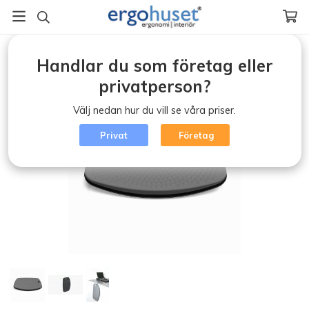
Startsida
/
Aktiv arbetsplats (klicka)
/
Handlar du som företag eller
Balansbräda/Balansprodukter
/
Activ Stand Combi
privatperson?
Välj nedan hur du vill se våra priser.
Privat
Företag