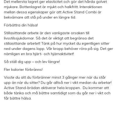
Det mellersta lagret ger elasticitet och gör det hårda golvet
mjukare. Bottenlagret är mjukt och halkfritt. Interaktionen
mellan dessa egenskaper gör att Active Stand Combi är
bekvämare att stå på under en längre tid.
Förbättra din hälsa!
Stillasittande arbete är den vanligaste orsaken till
livsstilssjukdomar. Så det är viktigt att begränsa det
stillasittande arbetet! Tänk på hur mycket du egentligen sitter
ned under dagens lopp. Vår kropp behöver röra på sig. Det ger
nämligen en bra hjärt- och hjärnaktivitet!
Så ställ dig upp – och lev längre!
Fler kalorier förbränns!
Visste du att du förbränner minst 3 gånger mer när du står
upp än när du sitter? Du går alltså ner i vikt medan du arbetar!
Active Stand-brädan aktiverar hela kroppen. Du kommer att
både tänka och må bättre samtidigt som du går ner i vikt och
får bättre hälsa.