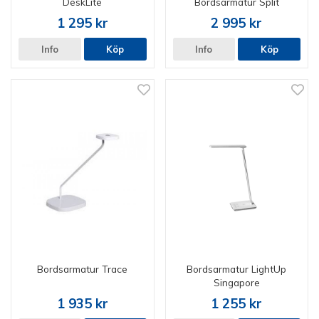
DeskLite
Bordsarmatur Split
1 295 kr
2 995 kr
Info
Köp
Info
Köp
Bordsarmatur Trace
Bordsarmatur LightUp
Singapore
1 935 kr
1 255 kr