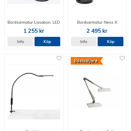
Bordsarmatur Lissabon, LED
Bordsarmatur Neos X
1 255 kr
2 495 kr
Info
Köp
Info
Köp
Bästsäljare