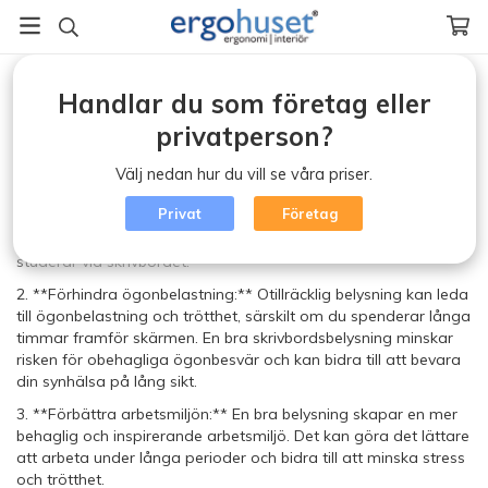
Startsida
/
Belysning (klicka)
Handlar du som företag eller
Belysning (klicka)
privatperson?
En bra skrivbordsbelysning är viktig av flera anledningar:
Välj nedan hur du vill se våra priser.
1. **Ökad produktivitet:** En väl upplyst arbetsyta kan
Privat
Företag
förbättra din koncentration och fokusering, vilket i sin tur kan
öka din produktivitet och effektivitet när du arbetar eller
studerar vid skrivbordet.
2. **Förhindra ögonbelastning:** Otillräcklig belysning kan leda
till ögonbelastning och trötthet, särskilt om du spenderar långa
timmar framför skärmen. En bra skrivbordsbelysning minskar
risken för obehagliga ögonbesvär och kan bidra till att bevara
din synhälsa på lång sikt.
3. **Förbättra arbetsmiljön:** En bra belysning skapar en mer
behaglig och inspirerande arbetsmiljö. Det kan göra det lättare
att arbeta under långa perioder och bidra till att minska stress
och trötthet.