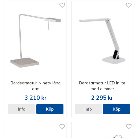
Bordsarmatur Ninety lång
Bordsarmatur LED Inlite
arm
med dimmer
3 210 kr
2 295 kr
Info
Köp
Info
Köp