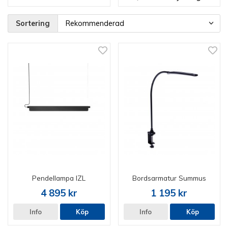
Sortering
Pendellampa IZL
Bordsarmatur Summus
4 895 kr
1 195 kr
Info
Köp
Info
Köp