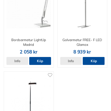
Bordsarmatur LightUp
Golvarmatur FREE- F LED
Madrid
Glamox
2 058 kr
8 939 kr
Info
Köp
Info
Köp