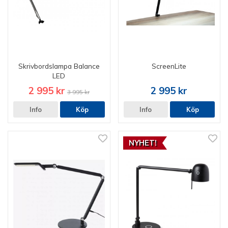
Skrivbordslampa Balance
ScreenLite
LED
2 995 kr
2 995 kr
3 995 kr
Info
Köp
Info
Köp
NYHET!