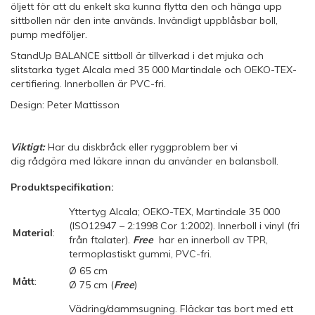
öljett för att du enkelt ska kunna flytta den och hänga upp
sittbollen när den inte används. Invändigt uppblåsbar boll,
pump medföljer.
StandUp BALANCE sittboll är tillverkad i det mjuka och
slitstarka tyget Alcala med 35 000 Martindale och OEKO-TEX-
certifiering. Innerbollen är PVC-fri.
Design: Peter Mattisson
Viktigt:
Har du diskbråck eller ryggproblem ber vi
dig rådgöra med läkare innan du använder en balansboll.
Produktspecifikation:
Yttertyg Alcala; OEKO-TEX, Martindale 35 000
(ISO12947 – 2:1998 Cor 1:2002). Innerboll i vinyl (fri
Material
:
från ftalater).
Free
har en innerboll av TPR,
termoplastiskt gummi, PVC-fri.
Ø 65 cm
Mått
:
Ø 75 cm (
Free
)
Vädring/dammsugning. Fläckar tas bort med ett