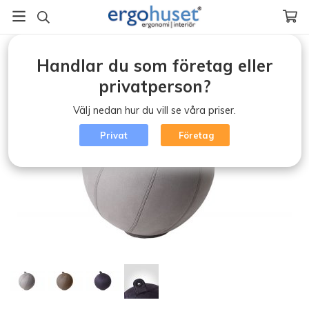
Startsida
/
Aktiv arbetsplats (klicka)
/
Handlar du som företag eller
Balansbräda/Balansprodukter
/
Balance Sittboll
privatperson?
Välj nedan hur du vill se våra priser.
Privat
Företag