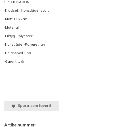
SPECIFIKATION:
·Klädsel: Konstläder svart
·Mått: D 65 cm
·Material:
·Filttyg-Polyester
·Konstläder-Polyurethan
·Balansboll i PVC
·Garanti 1 år
Spara som favorit
Artikelnummer: