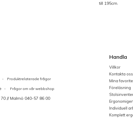
till 195cm.
Handla
Villkor
Kontakta oss
Produktrelaterade frågor
Mina favorite
Föreläsning
e
- Frågor om vår webbshop
Stolsinvente
 70 // Malmö 040-57 86 00
Ergonomige
Individuell a
Komplett er