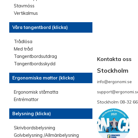
Stavmöss
Vertikalmus
Våra tangentbord (klicka)
Trådlösa
Med tråd
Tangentbordsutdrag
Kontakta oss
Tangentbordsskydd
Stockholm
Ergonomiska mattor (klicka)
info@ergonomi.se
- 
Ergonomisk ståmatta
support@ergonomi.s
Entrémattor
Stockholm 08-32 66
Belysning (klicka)
Skrivbordsbelysning
Golvbelysning /Allmänbelysning