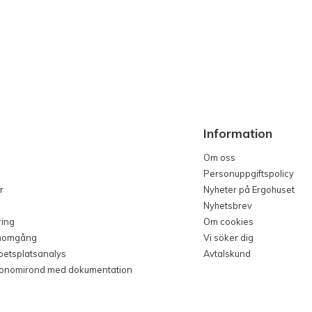
Information
Om oss
Personuppgiftspolicy
r
Nyheter på Ergohuset
Nyhetsbrev
ring
Om cookies
nomgång
Vi söker dig
rbetsplatsanalys
Avtalskund
gonomirond med dokumentation