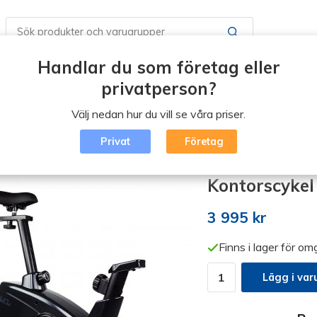
Handlar du som företag eller
Butiker / Öppettider
Boka en tid
Vad är Erg
privatperson?
Välj nedan hur du vill se våra priser.
Blogg
Logga in
Privat
Företag
betsplats (klicka)
/
Kontorscykel 2.0 - Cykla vid skrivbordet
Kontorscykel 
3 995 kr
Finns i lager för o
Lägg i var