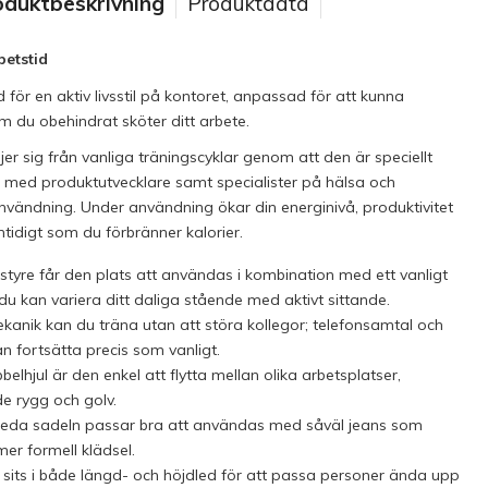
oduktbeskrivning
Produktdata
betstid
för en aktiv livsstil på kontoret, anpassad för att kunna
 du obehindrat sköter ditt arbete.
jer sig från vanliga träningscyklar genom att den är speciellt
 med produktutvecklare samt specialister på hälsa och
nvändning. Under användning ökar din energinivå, produktivitet
mtidigt som du förbränner kalorier.
t styre får den plats att användas i kombination med ett vanligt
du kan variera ditt daliga stående med aktivt sittande.
kanik kan du träna utan att störa kollegor; telefonsamtal och
n fortsätta precis som vanligt.
elhjul är den enkel att flytta mellan olika arbetsplatser,
e rygg och golv.
eda sadeln passar bra att användas med såväl jeans som
er formell klädsel.
v sits i både längd- och höjdled för att passa personer ända upp