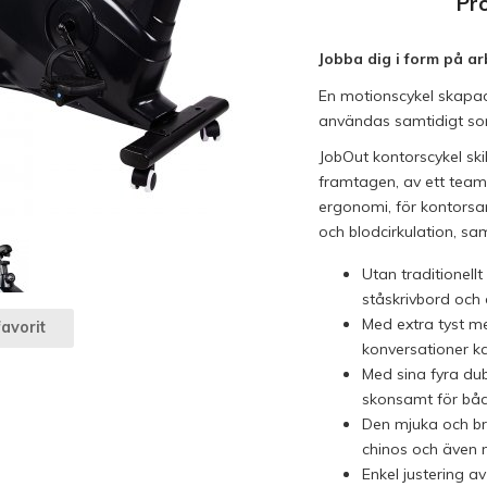
Pr
Jobba dig i form på ar
En motionscykel skapad 
användas samtidigt som
JobOut kontorscykel skil
framtagen, av ett team
ergonomi, för kontorsa
och blodcirkulation, sa
Utan traditionell
ståskrivbord och 
Med extra tyst me
avorit
konversationer ka
Med sina fyra dubb
skonsamt för båd
Den mjuka och br
chinos och även m
Enkel justering a