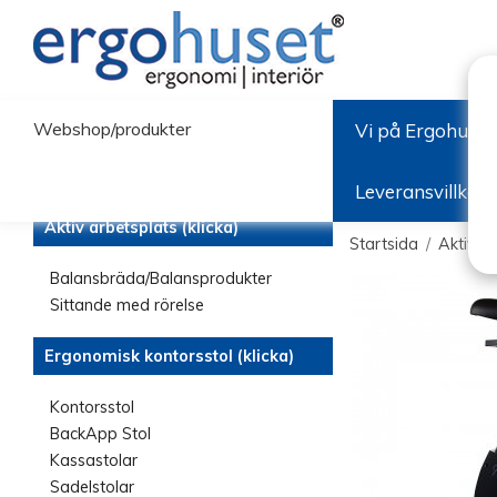
Webshop/produkter
Vi på Ergohuset
Leveransvillkor
Aktiv arbetsplats (klicka)
Startsida
/
Aktiv ar
Balansbräda/Balansprodukter
Sittande med rörelse
Ergonomisk kontorsstol (klicka)
Kontorsstol
BackApp Stol
Kassastolar
Sadelstolar