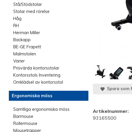
Stå/Stödstolar
Stolar med rörelse
Håg
RH
Herman Miller
Backapp
BE-GE Frapett
Malmstolen
Varier
Prisvärda kontorsstolar
Kontorsstols Inventering
Omklädsel av kontorsstol
Spara som f
Ergonomiska möss
Samtliga ergonomiska möss
Artikelnummer:
Barmouse
93165500
Rollermouse
Mousetrapper