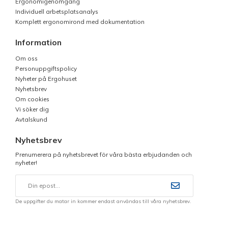
Ergonomigenomgång
Individuell arbetsplatsanalys
Komplett ergonomirond med dokumentation
Information
Om oss
Personuppgiftspolicy
Nyheter på Ergohuset
Nyhetsbrev
Om cookies
Vi söker dig
Avtalskund
Nyhetsbrev
Prenumerera på nyhetsbrevet för våra bästa erbjudanden och
nyheter!
De uppgifter du matar in kommer endast användas till våra nyhetsbrev.