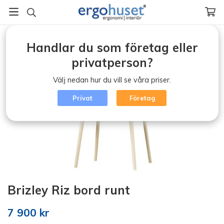
Startsida
/
BRIZLEY-Möbler
/
Brizley bord
/
Brizley Riz runt bord
Handlar du som företag eller
privatperson?
Välj nedan hur du vill se våra priser.
Privat
Företag
Brizley Riz bord runt
7 900 kr