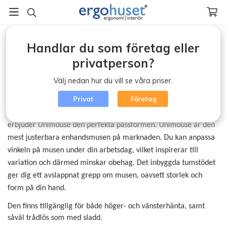
Startsida
/
Contour Unimouse
Handlar du som företag eller
Contour Unimouse
privatperson?
Contour Unimouse: perfekt passform oavsett storlek
Välj nedan hur du vill se våra priser.
och form på handen
Privat
Företag
Med sin oöverträffade flexibilitet och ergonomiska design
erbjuder Unimouse den perfekta passformen. Unimouse är den
mest justerbara enhandsmusen på marknaden. Du kan anpassa
vinkeln på musen under din arbetsdag, vilket inspirerar till
variation och därmed minskar obehag. Det inbyggda tumstödet
ger dig ett avslappnat grepp om musen, oavsett storlek och
form på din hand.
Den finns tillgänglig för både höger- och vänsterhänta, samt
såväl trådlös som med sladd.