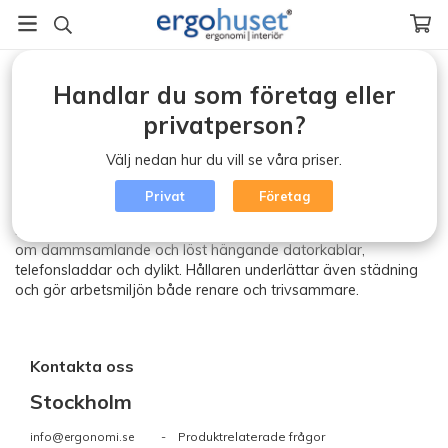
Startsida
/
Datorhållare - kabelkorgar
Handlar du som företag eller
Datorhållare - kabelkorgar
privatperson?
Utrustning & Tillbehör
Välj nedan hur du vill se våra priser.
Genom att hänga datorn under skrivbordet skapas fria
arbetsytor på bordsskivan. Det blir enklare att få ordning på
Privat
Företag
kablarna och den fria golvytan underlättar städning. Kabel-
hållare och kabelkorgar tar på ett enkelt och smidigt sätt hand
om dammsamlande och löst hängande datorkablar,
telefonsladdar och dylikt. Hållaren underlättar även städning
och gör arbetsmiljön både renare och trivsammare.
Kontakta oss
Stockholm
info@ergonomi.se
- Produktrelaterade frågor