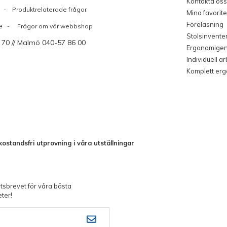
Kontakta oss
Produktrelaterade frågor
Mina favorite
Föreläsning
e
- Frågor om vår webbshop
Stolsinvente
 70 // Malmö 040-57 86 00
Ergonomige
Individuell a
Komplett er
ostandsfri utprovning i våra utställningar
sbrevet för våra bästa
ter!