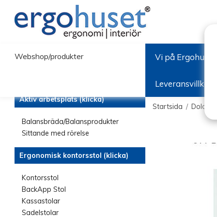
Webshop/produkter
Vi på Ergohuset
Leveransvillkor
Aktiv arbetsplats (klicka)
Startsida
/
Dolda a
Balansbräda/Balansprodukter
Sittande med rörelse
Ergonomisk kontorsstol (klicka)
Kontorsstol
BackApp Stol
Kassastolar
Sadelstolar