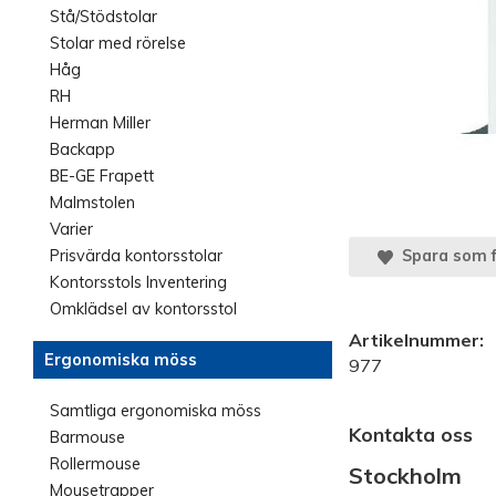
Stå/Stödstolar
Stolar med rörelse
Håg
RH
Herman Miller
Backapp
BE-GE Frapett
Malmstolen
Varier
Prisvärda kontorsstolar
Spara som f
Kontorsstols Inventering
Omklädsel av kontorsstol
Artikelnummer:
Ergonomiska möss
977
Samtliga ergonomiska möss
Kontakta oss
Barmouse
Rollermouse
Stockholm
Mousetrapper