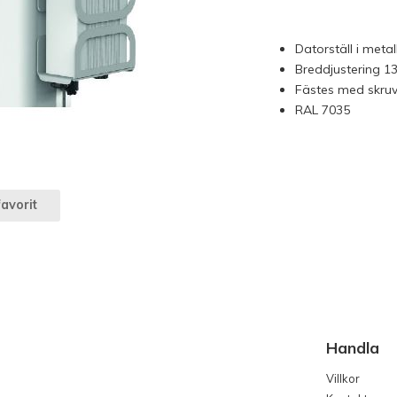
Datorställ i metal
Breddjustering 1
Fästes med skruva
RAL 7035
avorit
Handla
Villkor