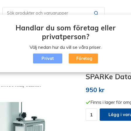
Handlar du som företag eller
Butiker / Öppettider
Boka en tid
Vad är Erg
privatperson?
Välj nedan hur du vill se våra priser.
Blogg
Logga in
Privat
Företag
ssocierande produkter
/
SPARKe Datorställ för liten klient
SPARKe Dators
950 kr
Finns i lager för o
Lägg i var