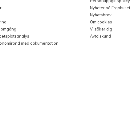
Personuppgiftspolicy
r
Nyheter på Ergohuset
Nyhetsbrev
ring
Om cookies
nomgång
Vi söker dig
rbetsplatsanalys
Avtalskund
gonomirond med dokumentation