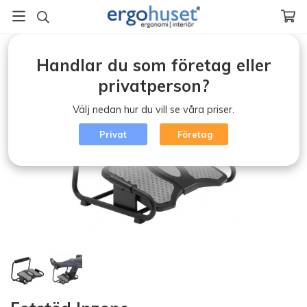
Startsida
/
Ergonomi (klicka)
/
Fotstöd
/
Fotstöd Inzone
Handlar du som företag eller
privatperson?
Välj nedan hur du vill se våra priser.
Privat
Företag