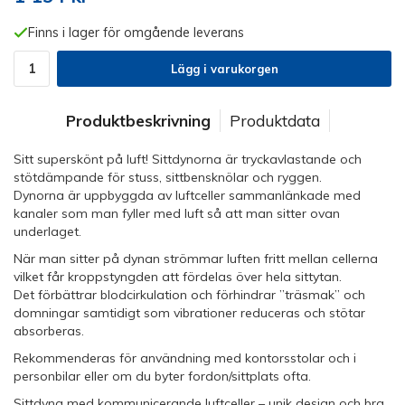
Finns i lager för omgående leverans
Lägg i varukorgen
Produktbeskrivning
Produktdata
Sitt superskönt på luft! Sittdynorna är tryckavlastande och
stötdämpande för stuss, sittbensknölar och ryggen.
Dynorna är uppbyggda av luftceller sammanlänkade med
kanaler som man fyller med luft så att man sitter ovan
underlaget.
När man sitter på dynan strömmar luften fritt mellan cellerna
vilket får kroppstyngden att fördelas över hela sittytan.
Det förbättrar blodcirkulation och förhindrar ”träsmak” och
domningar samtidigt som vibrationer reduceras och stötar
absorberas.
Rekommenderas för användning med kontorsstolar och i
personbilar eller om du byter fordon/sittplats ofta.
Sittdyna med kommunicerande luftceller – unik design och bra