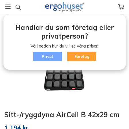
Startsida
/
Ergonomi (klicka)
/
Sittdyna
/
Handlar du som företag eller
Sitt-/ryggdyna AirCell B 42x29 cm
privatperson?
Välj nedan hur du vill se våra priser.
Privat
Företag
Sitt-/ryggdyna AirCell B 42x29 cm
1 194 kr