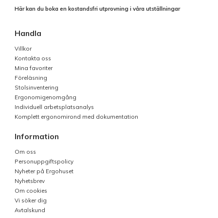
Här kan du boka en kostandsfri utprovning i våra utställningar
Handla
Villkor
Kontakta oss
Mina favoriter
Föreläsning
Stolsinventering
Ergonomigenomgång
Individuell arbetsplatsanalys
Komplett ergonomirond med dokumentation
Information
Om oss
Personuppgiftspolicy
Nyheter på Ergohuset
Nyhetsbrev
Om cookies
Vi söker dig
Avtalskund