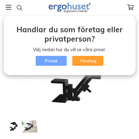
Startsida
/
Ergonomi (klicka)
/
Underarmsstöd
/
Handlar du som företag eller
Underarmsstöd Dynamic
privatperson?
Välj nedan hur du vill se våra priser.
Privat
Företag