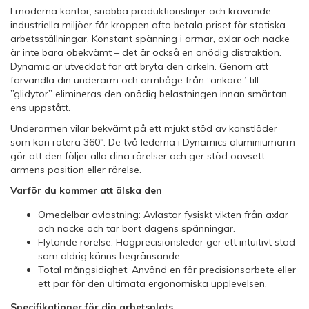
I moderna kontor, snabba produktionslinjer och krävande
industriella miljöer får kroppen ofta betala priset för statiska
arbetsställningar. Konstant spänning i armar, axlar och nacke
är inte bara obekvämt – det är också en onödig distraktion.
Dynamic är utvecklat för att bryta den cirkeln. Genom att
förvandla din underarm och armbåge från ”ankare” till
”glidytor” elimineras den onödig belastningen innan smärtan
ens uppstått.
Underarmen vilar bekvämt på ett mjukt stöd av konstläder
som kan rotera 360°. De två lederna i Dynamics aluminiumarm
gör att den följer alla dina rörelser och ger stöd oavsett
armens position eller rörelse.
Varför du kommer att älska den
Omedelbar avlastning: Avlastar fysiskt vikten från axlar
och nacke och tar bort dagens spänningar.
Flytande rörelse: Högprecisionsleder ger ett intuitivt stöd
som aldrig känns begränsande.
Total mångsidighet: Använd en för precisionsarbete eller
ett par för den ultimata ergonomiska upplevelsen.
Specifikationer för din arbetsplats