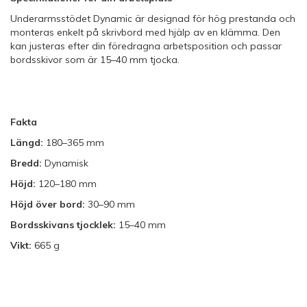
Underarmsstödet Dynamic är designad för hög prestanda och
monteras enkelt på skrivbord med hjälp av en klämma. Den
kan justeras efter din föredragna arbetsposition och passar
bordsskivor som är 15–40 mm tjocka.
Fakta
Längd:
180–365 mm
Bredd:
Dynamisk
Höjd:
120–180 mm
Höjd över bord:
30–90 mm
Bordsskivans tjocklek:
15–40 mm
Vikt:
665 g