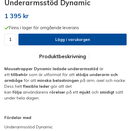
Underarmsstöd Dynamic
1 395 kr
Finns i lager för omgående leverans
Lägg i varukorgen
Produktbeskrivning
Mousetrapper Dynamic ledade underarmsstöd
är
ett
tillbehör
som är utformat för att
stödja underarm och
armbåge
för att
minska
belastningen
på arm, axel och nacke.
Dess helt
flexibla
leder
gör att det
kan
följa
användarens
rörelser
på ett
mjukt
och
smidigt
sätt
under hela dagen.
Fördelar med
Underarmsstöd Dynamic