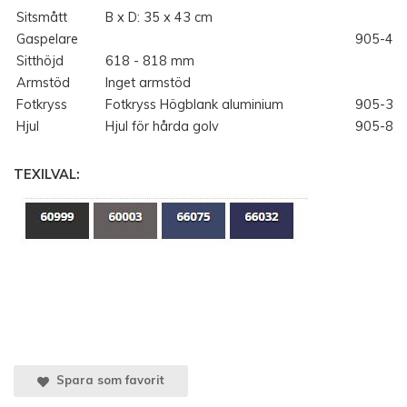
Sitsmått
B x D: 35 x 43 cm
Gaspelare
905-41
Sitthöjd
618 - 818 mm
Armstöd
Inget armstöd
Fotkryss
Fotkryss Högblank aluminium
905-30
Hjul
Hjul för hårda golv
905-82
TEXILVAL:
Spara som favorit