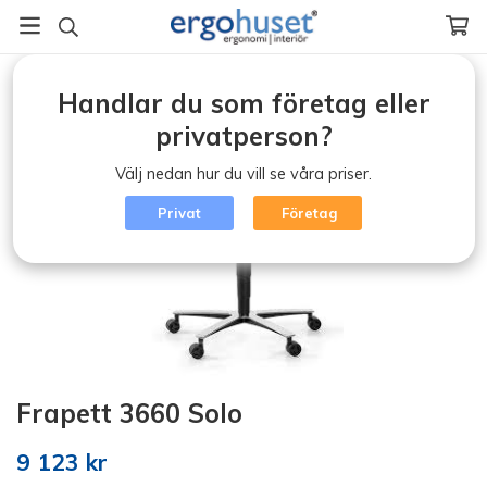
Startsida
/
Ergonomisk kontorsstol (klicka)
/
Frapett 3660 Solo
Handlar du som företag eller
privatperson?
Välj nedan hur du vill se våra priser.
Privat
Företag
Frapett 3660 Solo
9 123 kr