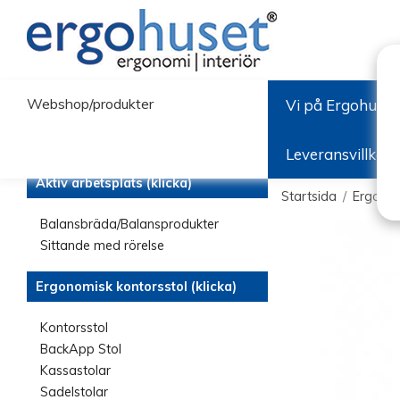
Webshop/produkter
Vi på Ergohuset
Leveransvillkor
Aktiv arbetsplats (klicka)
Startsida
/
Ergonom
Balansbräda/Balansprodukter
Sittande med rörelse
Ergonomisk kontorsstol (klicka)
Kontorsstol
BackApp Stol
Kassastolar
Sadelstolar