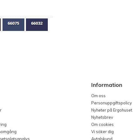
Information
Om oss
Personuppgiftspolicy
r
Nyheter på Ergohuset
Nyhetsbrev
ring
Om cookies
nomgång
Vi söker dig
rbetsplatsanalys
Avtalskund