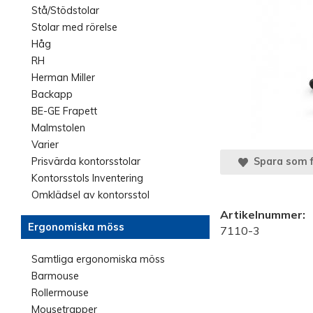
Stå/Stödstolar
Stolar med rörelse
Håg
RH
Herman Miller
Backapp
BE-GE Frapett
Malmstolen
Varier
Prisvärda kontorsstolar
Spara som f
Kontorsstols Inventering
Omklädsel av kontorsstol
Artikelnummer:
Ergonomiska möss
7110-3
Samtliga ergonomiska möss
Barmouse
Rollermouse
Mousetrapper