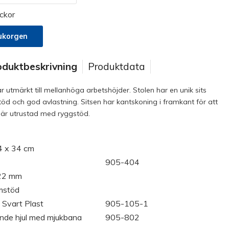
ckor
ukorgen
oduktbeskrivning
Produktdata
 utmärkt till mellanhöga arbetshöjder. Stolen har en unik sits
töd och god avlastning. Sitsen har kantskoning i framkant för att
0 är utrustad med ryggstöd.
4 x 34 cm
905-404
22 mm
mstöd
 Svart Plast
905-105-1
ande hjul med mjukbana
905-802