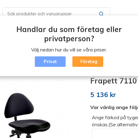
Handlar du som företag eller
Butiker / Öppettider
Boka en tid
Vad är Erg
privatperson?
Välj nedan hur du vill se våra priser.
Blogg
Logga in
Privat
Företag
isk kontorsstol (klicka)
/
Frapett 7110
Frapett 7110
5 136 kr
Var vänlig ange föl
Ange färkod på tyge
önskas.(Se alternativ