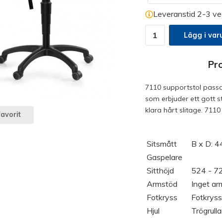
Leveranstid 2-3 ve
Lägg i var
Pr
7110 supportstol passar
som erbjuder ett gott s
klara hårt slitage. 711
avorit
Sitsmått
B x D: 4
Gaspelare
Sitthöjd
524 - 7
Armstöd
Inget ar
Fotkryss
Fotkryss
Hjul
Trögrull