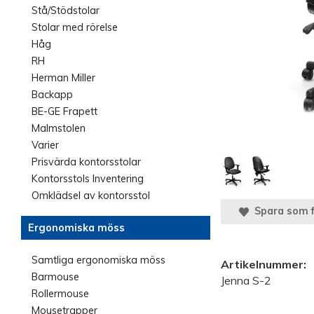
Stå/Stödstolar
Stolar med rörelse
Håg
RH
Herman Miller
Backapp
BE-GE Frapett
Malmstolen
Varier
Prisvärda kontorsstolar
Kontorsstols Inventering
Omklädsel av kontorsstol
Spara som f
Ergonomiska möss
Samtliga ergonomiska möss
Artikelnummer:
Barmouse
Jenna S-2
Rollermouse
Mousetrapper