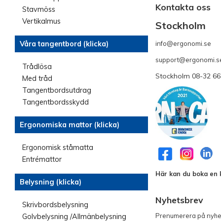
Kontakta oss
Stavmöss
Vertikalmus
Stockholm
info@ergonomi.se
Våra tangentbord (klicka)
- 
support@ergonomi.s
Trådlösa
Stockholm 08-32 66
Med tråd
Tangentbordsutdrag
Tangentbordsskydd
Ergonomiska mattor (klicka)
Ergonomisk ståmatta
Entrémattor
Här kan du boka en k
Belysning (klicka)
Nyhetsbrev
Skrivbordsbelysning
Prenumerera på nyhet
Golvbelysning /Allmänbelysning