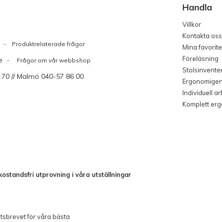
Handla
Villkor
Kontakta oss
Produktrelaterade frågor
Mina favorite
Föreläsning
e
- Frågor om vår webbshop
Stolsinvente
 70 // Malmö 040-57 86 00
Ergonomige
Individuell a
Komplett er
ostandsfri utprovning i våra utställningar
sbrevet för våra bästa