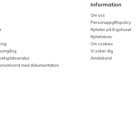
Information
Om oss
Personuppgiftspolicy
r
Nyheter på Ergohuset
Nyhetsbrev
ring
Om cookies
nomgång
Vi söker dig
rbetsplatsanalys
Avtalskund
gonomirond med dokumentation