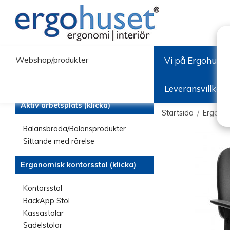
Webshop/produkter
Vi på Ergohuset
Leveransvillkor
Aktiv arbetsplats (klicka)
Startsida
/
Ergonom
Balansbräda/Balansprodukter
Sittande med rörelse
Ergonomisk kontorsstol (klicka)
Kontorsstol
BackApp Stol
Kassastolar
Sadelstolar