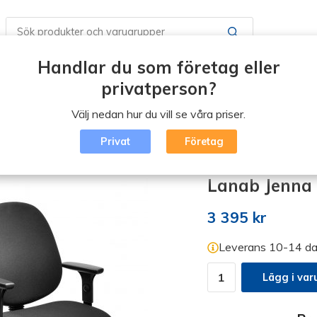
Handlar du som företag eller
Butiker / Öppettider
Boka en tid
Vad är Erg
privatperson?
Välj nedan hur du vill se våra priser.
Blogg
Logga in
Privat
Företag
isk kontorsstol (klicka)
/
Lanab Jenna Synkron - Komplett
Lanab Jenna 
3 395 kr
Leverans 10-14 da
Lägg i var