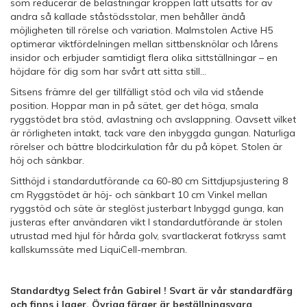
som reducerar de belastningar kroppen lätt utsätts för av
andra så kallade ståstödsstolar, men behåller ändå
möjligheten till rörelse och variation. Malmstolen Active H5
optimerar viktfördelningen mellan sittbensknölar och lårens
insidor och erbjuder samtidigt flera olika sittställningar – en
höjdare för dig som har svårt att sitta still...
Sitsens främre del ger tillfälligt stöd och vila vid stående
position. Hoppar man in på sätet, ger det höga, smala
ryggstödet bra stöd, avlastning och avslappning. Oavsett vilket
är rörligheten intakt, tack vare den inbyggda gungan. Naturliga
rörelser och bättre blodcirkulation får du på köpet. Stolen är
höj och sänkbar.
Sitthöjd i standardutförande ca 60-80 cm Sittdjupsjustering 8
cm Ryggstödet är höj- och sänkbart 10 cm Vinkel mellan
ryggstöd och säte är steglöst justerbart Inbyggd gunga, kan
justeras efter användaren vikt I standardutförande är stolen
utrustad med hjul för hårda golv, svartlackerat fotkryss samt
kallskumssäte med LiquiCell-membran.
Standardtyg Select från Gabirel ! Svart är vår standardfärg
och finns i lager. Övriga färger är beställningsvara