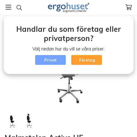
Startsida
/
Ergonomisk kontorsstol (klicka)
/
Malmstolen Active H5
Handlar du som företag eller
privatperson?
Välj nedan hur du vill se våra priser.
Privat
Företag