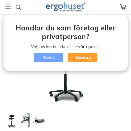
Startsida
/
Ergonomisk kontorsstol (klicka)
/
Handlar du som företag eller
RH Support 4521 limpa sadel
privatperson?
Välj nedan hur du vill se våra priser.
Privat
Företag