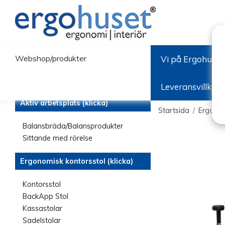
Webshop/produkter
Vi på Ergohuset
Leveransvillkor
Aktiv arbetsplats (klicka)
Startsida
/
Ergonom
Balansbräda/Balansprodukter
Sittande med rörelse
Ergonomisk kontorsstol (klicka)
Kontorsstol
BackApp Stol
Kassastolar
Sadelstolar