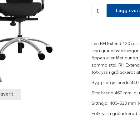
Lägg i var
I en RH Extend 120 rör s
sina grundinställninga
öppen eller låst gunga. 
samma stol. RH Extend 
fotkryss i grålackerat 
Rygg Large: bredd 44
Sits: bredd 460 mm, dj
avorit
Sitthöjd: 400–510 mm (
Fotkryss i grålackerad 