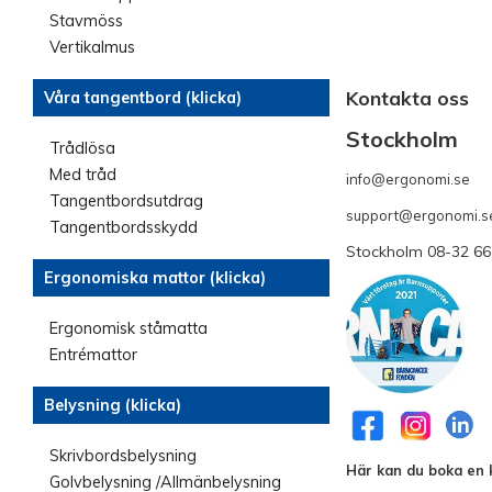
Stavmöss
Vertikalmus
Kontakta oss
Våra tangentbord (klicka)
Stockholm
Trådlösa
Med tråd
info@ergonomi.se
- 
Tangentbordsutdrag
support@ergonomi.s
Tangentbordsskydd
Stockholm 08-32 66
Ergonomiska mattor (klicka)
Ergonomisk ståmatta
Entrémattor
Belysning (klicka)
Skrivbordsbelysning
Här kan du boka en k
Golvbelysning /Allmänbelysning