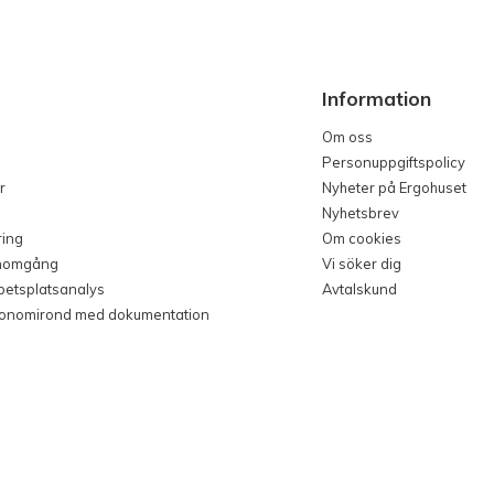
Information
Om oss
Personuppgiftspolicy
r
Nyheter på Ergohuset
Nyhetsbrev
ring
Om cookies
nomgång
Vi söker dig
rbetsplatsanalys
Avtalskund
gonomirond med dokumentation