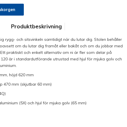
ukorgen
Produktbeskrivning
ig rygg- och sitsvinkeln samtidigt när du lutar dig. Stolen behåller
r oavsett om du lutar dig framåt eller bakåt och om du jobbar med
Ett praktiskt och enkelt alternativ om ni är fler som delar på
120 är i standardutförande utrustad med hjul för mjuka golv och
aluminium.
0 mm, höjd 620 mm
up 470 mm (skjutbar 60 mm)
4Q)
aluminium (5X) och hjul för mjuka golv (65 mm)