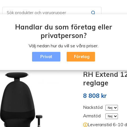
Handlar du som företag eller
Butiker / Öppettider
Boka en tid
Vad är Erg
privatperson?
Välj nedan hur du vill se våra priser.
Blogg
Logga in
Privat
Företag
isk kontorsstol (klicka)
/
RH
/
RH Extend 120 Hög rygg /Utan rygg
RH Extend 12
reglage
8 808 kr
Nackstöd
Armstöd
Leveranstid 6-10 