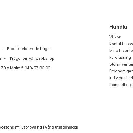
Handla
Villkor
Kontakta oss
Produktrelaterade frågor
Mina favorite
Föreläsning
e
- Frågor om vår webbshop
Stolsinvente
 70 // Malmö 040-57 86 00
Ergonomige
Individuell a
Komplett er
ostandsfri utprovning i våra utställningar