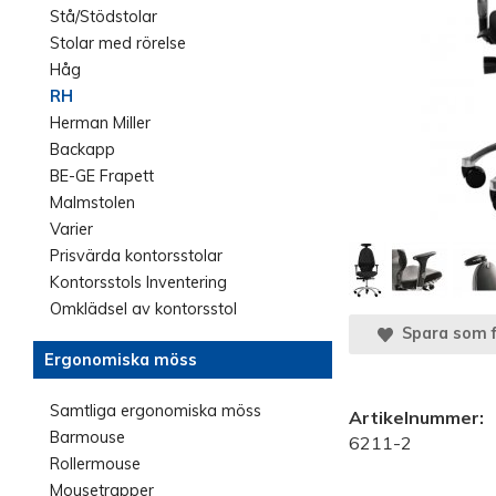
Stå/Stödstolar
Stolar med rörelse
Håg
RH
Herman Miller
Backapp
BE-GE Frapett
Malmstolen
Varier
Prisvärda kontorsstolar
Kontorsstols Inventering
Omklädsel av kontorsstol
Spara som f
Ergonomiska möss
Samtliga ergonomiska möss
Artikelnummer:
Barmouse
6211-2
Rollermouse
Mousetrapper