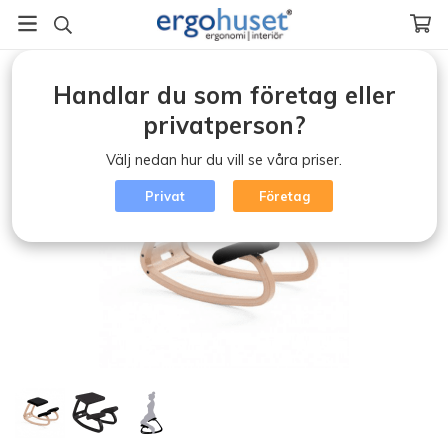
Startsida
/
Ergonomisk kontorsstol (klicka)
/
Handlar du som företag eller
Varier Variable - Balans
privatperson?
Välj nedan hur du vill se våra priser.
Privat
Företag