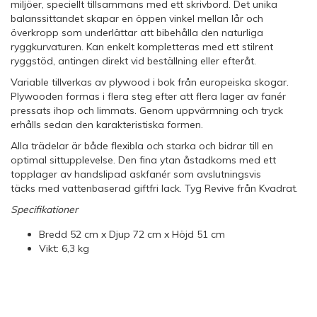
miljöer, speciellt tillsammans med ett skrivbord. Det unika
balanssittandet skapar en öppen vinkel mellan lår och
överkropp som underlättar att bibehålla den naturliga
ryggkurvaturen. Kan enkelt kompletteras med ett stilrent
ryggstöd, antingen direkt vid beställning eller efteråt.
Variable tillverkas av plywood i bok från europeiska skogar.
Plywooden formas i flera steg efter att flera lager av fanér
pressats ihop och limmats. Genom uppvärmning och tryck
erhålls sedan den karakteristiska formen.
Alla trädelar är både flexibla och starka och bidrar till en
optimal sittupplevelse. Den fina ytan åstadkoms med ett
topplager av handslipad askfanér som avslutningsvis
täcks med vattenbaserad giftfri lack. Tyg Revive från Kvadrat.
Specifikationer
Bredd 52 cm x Djup 72 cm x Höjd 51 cm
Vikt: 6,3 kg