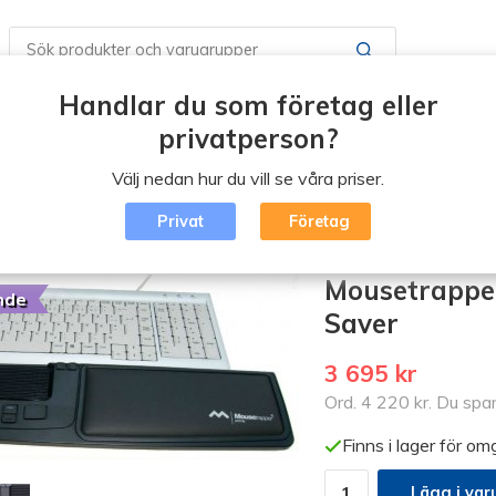
Handlar du som företag eller
Butiker / Öppettider
Boka en tid
Vad är Erg
privatperson?
Välj nedan hur du vill se våra priser.
Blogg
Logga in
Privat
Företag
miska möss
/
Mousetrapper
/
Mousetrapper Prime inkl tangentbo
Mousetrapper
nde
Saver
3 695 kr
Ord.
4 220 kr
. Du spa
Finns i lager för o
Lägg i var