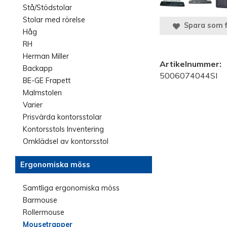
Stå/Stödstolar
Stolar med rörelse
Spara som f
Håg
RH
Herman Miller
Artikelnummer:
Backapp
5006074044SI
BE-GE Frapett
Malmstolen
Varier
Prisvärda kontorsstolar
Kontorsstols Inventering
Omklädsel av kontorsstol
Ergonomiska möss
Samtliga ergonomiska möss
Barmouse
Rollermouse
Mousetrapper