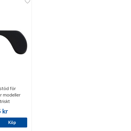
töd för
 modeller
riskt
 kr
Köp