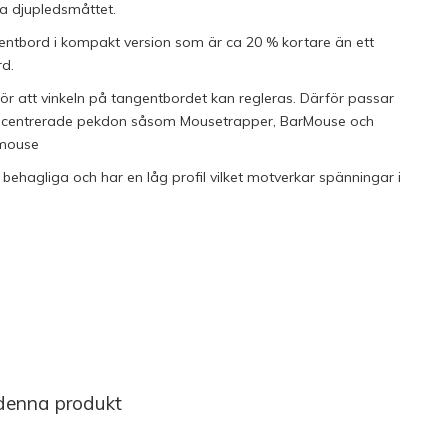
a djupledsmåttet.
entbord i kompakt version som är ca 20 % kortare än ett
d.
ör att vinkeln på tangentbordet kan regleras. Därför passar
ll centrerade pekdon såsom Mousetrapper, BarMouse och
rmouse
ehagliga och har en låg profil vilket motverkar spänningar i
 denna produkt