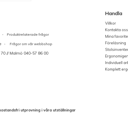
Handla
Villkor
Kontakta oss
Produktrelaterade frågor
Mina favorite
Föreläsning
e
- Frågor om vår webbshop
Stolsinvente
 70 // Malmö 040-57 86 00
Ergonomige
Individuell a
Komplett er
ostandsfri utprovning i våra utställningar