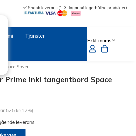
Snabb leverans (1-3 dagar på lagerhållna produkter)
onomi
Tjänster
rd Space Saver
 Prime inkl tangentbord Space
rar
525 kr
(
12
%)
mgående leverans
ukorgen