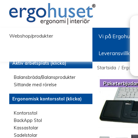
Webshop/produkter
Vi på Ergohuset
Leveransvillkor
Aktiv arbetsplats (klicka)
Startsida
/
Ergono
Balansbräda/Balansprodukter
Paketerbjuda
Sittande med rörelse
Ergonomisk kontorsstol (klicka)
Kontorsstol
BackApp Stol
Kassastolar
Sadelstolar