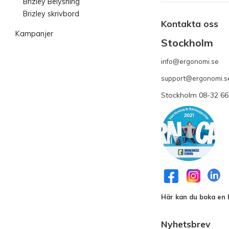
Brizley Belysning
Brizley skrivbord
Kontakta oss
Kampanjer
Stockholm
info@ergonomi.se
- 
support@ergonomi.s
Stockholm 08-32 66
Här kan du boka en k
Nyhetsbrev