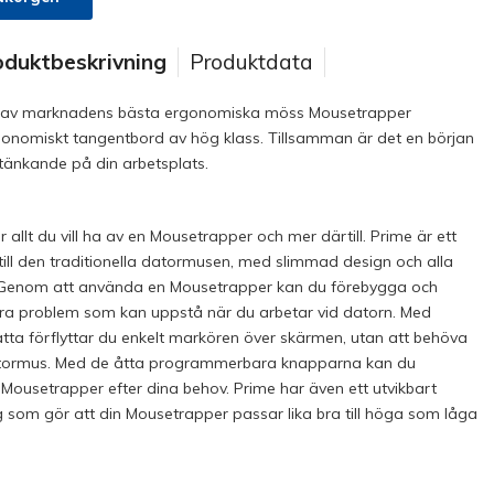
oduktbeskrivning
Produktdata
en av marknadens bästa ergonomiska möss Mousetrapper
gonomiskt tangentbord av hög klass. Tillsamman är det en början
tänkande på din arbetsplats.
allt du vill ha av en Mousetrapper och mer därtill. Prime är ett
till den traditionella datormusen, med slimmad design och alla
. Genom att använda en Mousetrapper kan du förebygga och
ra problem som kan uppstå när du arbetar vid datorn. Med
ta förflyttar du enkelt markören över skärmen, utan att behöva
datormus. Med de åtta programmerbara knapparna kan du
ousetrapper efter dina behov. Prime har även ett utvikbart
som gör att din Mousetrapper passar lika bra till höga som låga