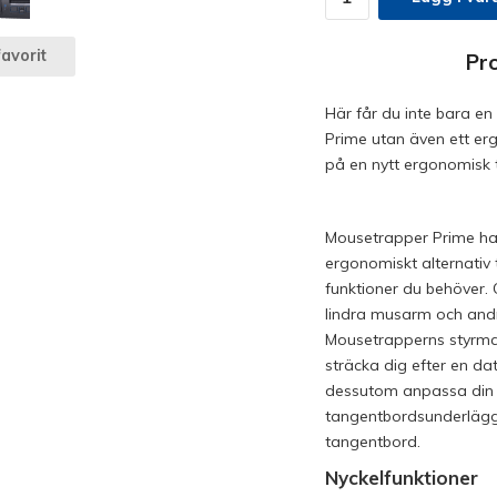
avorit
Pr
Här får du inte bara 
Prime utan även ett er
på en nytt ergonomisk 
Mousetrapper Prime har 
ergonomiskt alternativ 
funktioner du behöver
lindra musarm och and
Mousetrapperns styrmat
sträcka dig efter en 
dessutom anpassa din M
tangentbordsunderlägg 
tangentbord.
Nyckelfunktioner