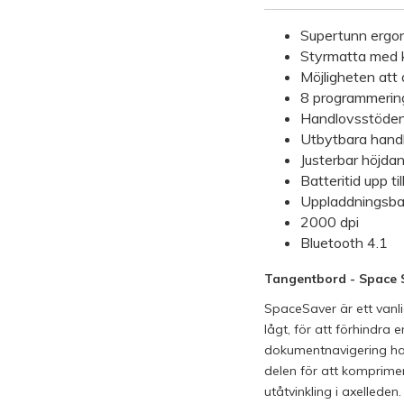
Supertunn ergo
Styrmatta med kl
Möjligheten att 
8 programmering
Handlovsstöden 
Utbytbara hand
Justerbar höjda
Batteritid upp t
Uppladdningsbar
2000 dpi
Bluetooth 4.1
Tangentbord - Space 
SpaceSaver är ett vanl
lågt, för att förhindr
dokumentnavigering har 
delen för att komprime
utåtvinkling i axellede