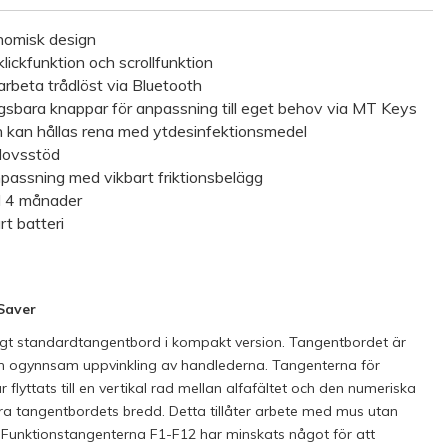
nomisk design
ickfunktion och scrollfunktion
arbeta trådlöst via Bluetooth
sbara knappar för anpassning till eget behov via MT Keys
kan hållas rena med ytdesinfektionsmedel
lovsstöd
npassning med vikbart friktionsbelägg
ill 4 månader
t batteri
Saver
igt standardtangentbord i kompakt version. Tangentbordet är
a en ogynnsam uppvinkling av handlederna. Tangenterna för
flyttats till en vertikal rad mellan alfafältet och den numeriska
ra tangentbordets bredd. Detta tillåter arbete med mus utan
n. Funktionstangenterna F1-F12 har minskats något för att