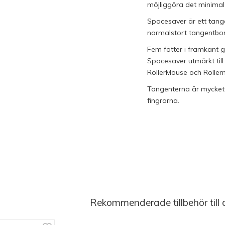
möjliggöra det minimal
Spacesaver är ett tang
normalstort tangentbor
Fem fötter i framkant g
Spacesaver utmärkt ti
RollerMouse och Rolle
Tangenterna är mycket b
fingrarna.
Rekommenderade tillbehör till