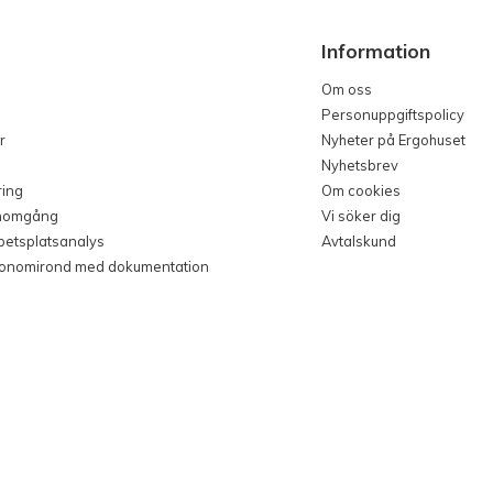
Information
Om oss
Personuppgiftspolicy
r
Nyheter på Ergohuset
Nyhetsbrev
ring
Om cookies
nomgång
Vi söker dig
rbetsplatsanalys
Avtalskund
gonomirond med dokumentation