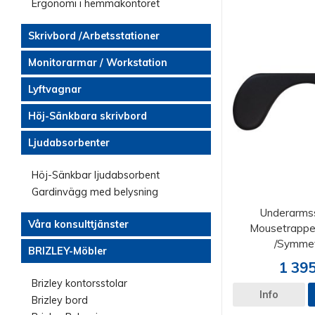
Ergonomi i hemmakontoret
Skrivbord /Arbetsstationer
Monitorarmar / Workstation
Lyftvagnar
Höj-Sänkbara skrivbord
Ljudabsorbenter
Höj-Sänkbar ljudabsorbent
Gardinvägg med belysning
Underarmss
Våra konsulttjänster
Mousetrapper
/Symmet
BRIZLEY-Möbler
1 395
Brizley kontorsstolar
Info
Brizley bord