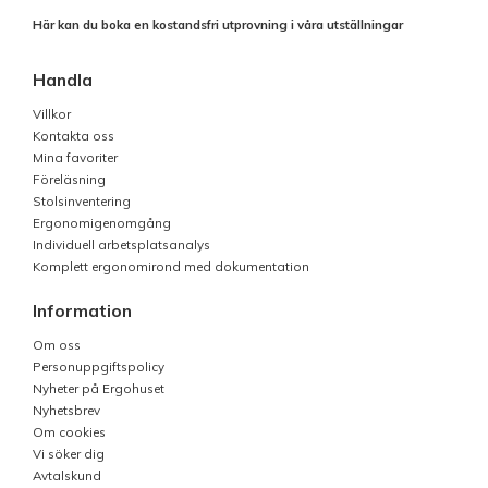
Här kan du boka en kostandsfri utprovning i våra utställningar
Handla
Villkor
Kontakta oss
Mina favoriter
Föreläsning
Stolsinventering
Ergonomigenomgång
Individuell arbetsplatsanalys
Komplett ergonomirond med dokumentation
Information
Om oss
Personuppgiftspolicy
Nyheter på Ergohuset
Nyhetsbrev
Om cookies
Vi söker dig
Avtalskund