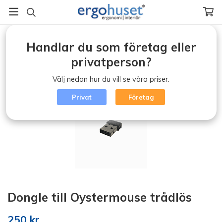
Startsida
/
Ergonomiska möss
/
Samtliga ergonomiska möss
/
Handlar du som företag eller
Dongle till Oystermouse trådlös
privatperson?
Välj nedan hur du vill se våra priser.
Privat
Företag
Dongle till Oystermouse trådlös
250 kr