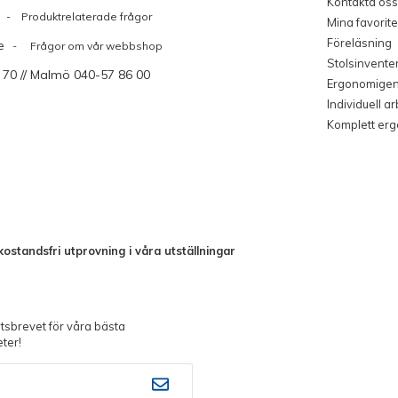
Kontakta oss
Produktrelaterade frågor
Mina favorite
Föreläsning
e
- Frågor om vår webbshop
Stolsinvente
 70 // Malmö 040-57 86 00
Ergonomige
Individuell a
Komplett er
ostandsfri utprovning i våra utställningar
sbrevet för våra bästa
ter!