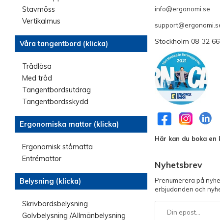
info@ergonomi.se
Stavmöss
- 
Vertikalmus
support@ergonomi.s
Stockholm 08-32 66
Våra tangentbord (klicka)
Trådlösa
Med tråd
Tangentbordsutdrag
Tangentbordsskydd
Ergonomiska mattor (klicka)
Här kan du boka en k
Ergonomisk ståmatta
Entrémattor
Nyhetsbrev
Prenumerera på nyhet
Belysning (klicka)
erbjudanden och nyhe
Skrivbordsbelysning
Golvbelysning /Allmänbelysning