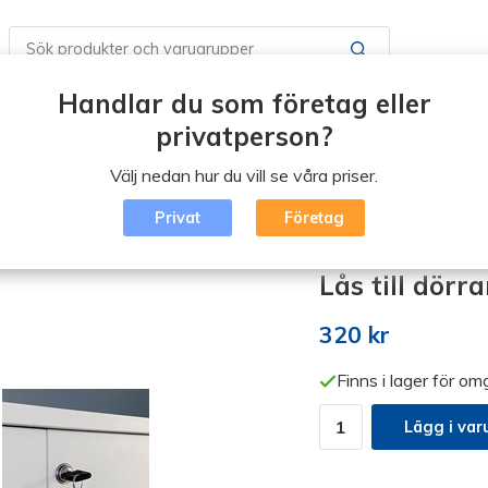
Handlar du som företag eller
Butiker / Öppettider
Boka en tid
Vad är Erg
privatperson?
Välj nedan hur du vill se våra priser.
Blogg
Logga in
Privat
Företag
dörrar
Lås till dörra
320 kr
Finns i lager för o
Lägg i var