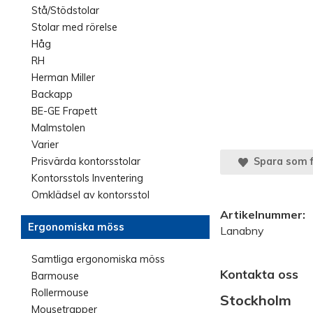
Stå/Stödstolar
Stolar med rörelse
Håg
RH
Herman Miller
Backapp
BE-GE Frapett
Malmstolen
Varier
Prisvärda kontorsstolar
Spara som f
Kontorsstols Inventering
Omklädsel av kontorsstol
Artikelnummer:
Ergonomiska möss
Lanabny
Samtliga ergonomiska möss
Kontakta oss
Barmouse
Rollermouse
Stockholm
Mousetrapper