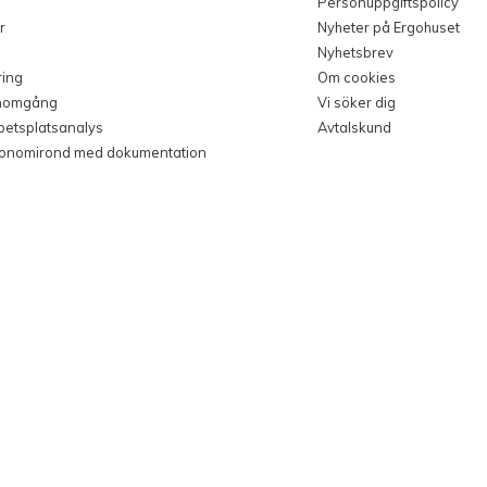
Personuppgiftspolicy
r
Nyheter på Ergohuset
Nyhetsbrev
ring
Om cookies
nomgång
Vi söker dig
rbetsplatsanalys
Avtalskund
gonomirond med dokumentation