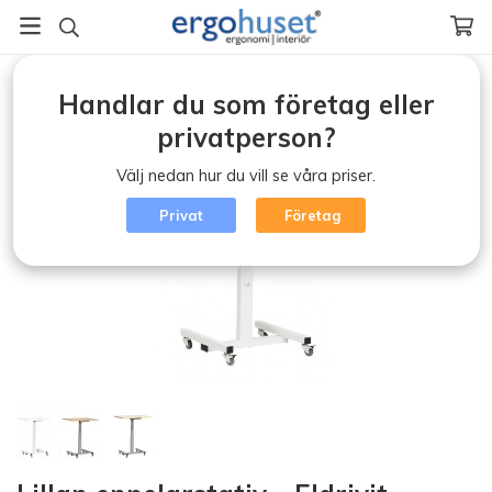
Startsida
/
Höj-Sänkbara skrivbord
/
Lillan enpelarstativ - Eldrivit
Handlar du som företag eller
privatperson?
Välj nedan hur du vill se våra priser.
Privat
Företag