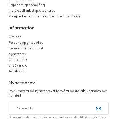
Ergonomigenomgång
Individuell arbetsplatsanalys
Komplett ergonomirond med dokumentation
Information
Om oss
Personuppgiftspolicy
Nyheter på Ergohuset
Nyhetsbrev
Om cookies
Vi söker dig
Avtalskund
Nyhetsbrev
Prenumerera på nyhetsbrevet för våra bästa erbjudanden och
nyheter!
De uppgifter du matar in kommer endast användas till våra nyhetsbrev.