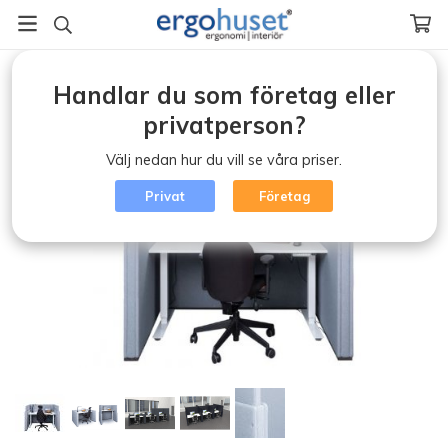
Startsida
/
Ljudabsorbenter
/
Höj-Sänkbar ljudabsorbent
/
Handlar du som företag eller
Höj-Sänkbar ljudabsorbent
privatperson?
Välj nedan hur du vill se våra priser.
Privat
Företag