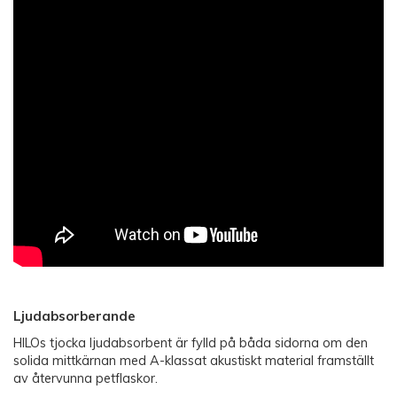
Ljudabsorberande
HILOs tjocka ljudabsorbent är fylld på båda sidorna om den
solida mittkärnan med A-klassat akustiskt material framställt
av återvunna petflaskor.