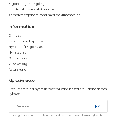
Ergonomigenomgång
Individuell arbetsplatsanalys
Komplett ergonomirond med dokumentation
Information
Om oss
Personuppgiftspolicy
Nyheter på Ergohuset
Nyhetsbrev
Om cookies
Vi söker dig
Avtalskund
Nyhetsbrev
Prenumerera på nyhetsbrevet för våra bästa erbjudanden och
nyheter!
De uppgifter du matar in kommer endast användas till våra nyhetsbrev.