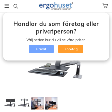
Startsida
/
Monitorarmar / Workstation
/
Handlar du som företag eller
WorkFit-A, Dual Monitor with Worksurface
privatperson?
Välj nedan hur du vill se våra priser.
Privat
Företag