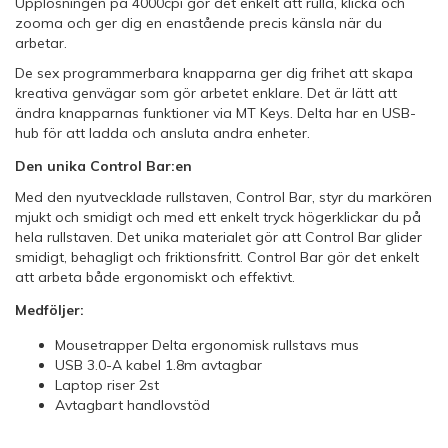
Upplösningen på 4000cpi gör det enkelt att rulla, klicka och
zooma och ger dig en enastående precis känsla när du
arbetar.
De sex programmerbara knapparna ger dig frihet att skapa
kreativa genvägar som gör arbetet enklare. Det är lätt att
ändra knapparnas funktioner via MT Keys. Delta har en USB-
hub för att ladda och ansluta andra enheter.
Den unika Control Bar:en
Med den nyutvecklade rullstaven, Control Bar, styr du markören
mjukt och smidigt och med ett enkelt tryck högerklickar du på
hela rullstaven. Det unika materialet gör att Control Bar glider
smidigt, behagligt och friktionsfritt. Control Bar gör det enkelt
att arbeta både ergonomiskt och effektivt.
Medföljer:
Mousetrapper Delta ergonomisk rullstavs mus
USB 3.0-A kabel 1.8m avtagbar
Laptop riser 2st
Avtagbart handlovstöd