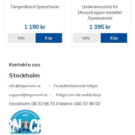
Tangentbord SpaceSaver
Underarmsstöd för
Mousetrapper modeller
/Symmetriskt
1 190 kr
1 395 kr
Info
Köp
Info
Köp
Kontakta oss
Stockholm
info@ergonomi.se
- Produktrelaterade frågor
support@ergonomi.se
- Frågor om vår webbshop
Stockholm 08-32 66 70 // Malmö 040-57 86 00