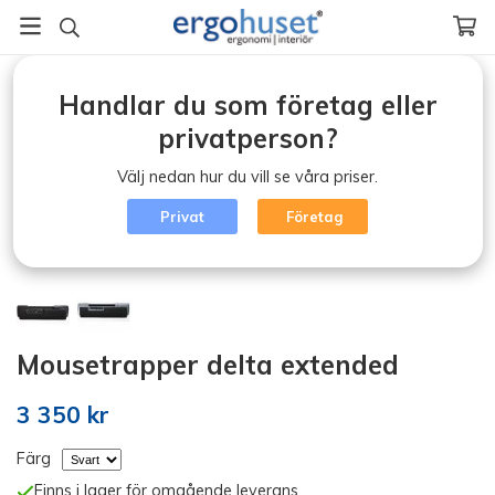
Startsida
/
Mousetrapper.
/
Mousetrapper delta extended
Handlar du som företag eller
privatperson?
NYHET!
Välj nedan hur du vill se våra priser.
Privat
Företag
Mousetrapper delta extended
3 350 kr
Färg
Finns i lager för omgående leverans