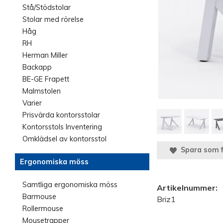
Stå/Stödstolar
Stolar med rörelse
Håg
RH
Herman Miller
Backapp
BE-GE Frapett
Malmstolen
Varier
Prisvärda kontorsstolar
Kontorsstols Inventering
Omklädsel av kontorsstol
Spara som f
Ergonomiska möss
Samtliga ergonomiska möss
Artikelnummer:
Barmouse
Briz1
Rollermouse
Mousetrapper