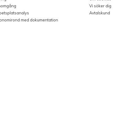
nomgång
Vi söker dig
rbetsplatsanalys
Avtalskund
gonomirond med dokumentation