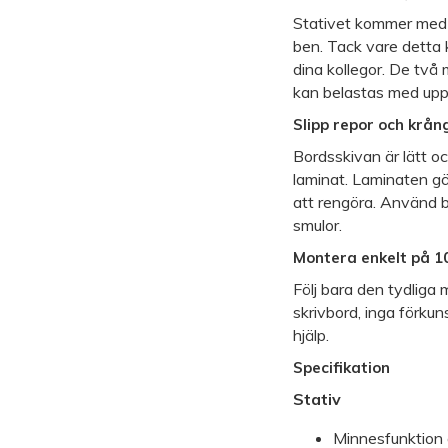
Stativet kommer med 
ben. Tack vare detta k
dina kollegor. De två 
kan belastas med upp t
Slipp repor och krån
Bordsskivan är lätt o
laminat. Laminaten gör
att rengöra. Använd b
smulor.
Montera enkelt på 1
Följ bara den tydliga
skrivbord, inga förkun
hjälp.
Specifikation
Stativ
Minnesfunktion 