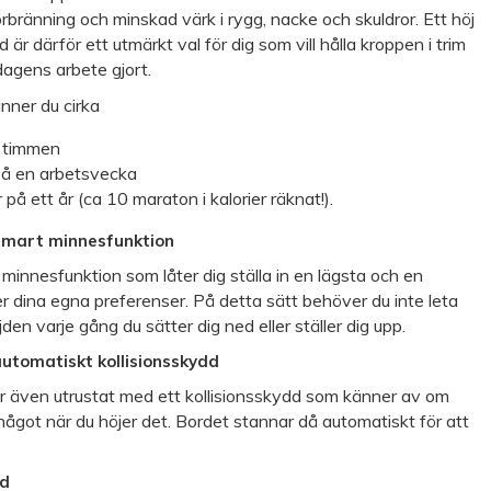
förbränning och minskad värk i rygg, nacke och skuldror. Ett höj
är därför ett utmärkt val för dig som vill hålla kroppen i trim
dagens arbete gjort.
änner du cirka
i timmen
på en arbetsvecka
på ett år (ca 10 maraton i kalorier räknat!).
smart minnesfunktion
minnesfunktion som låter dig ställa in en lägsta och en
r dina egna preferenser. På detta sätt behöver du inte leta
den varje gång du sätter dig ned eller ställer dig upp.
utomatiskt kollisionsskydd
r även utrustat med ett kollisionsskydd som känner av om
något när du höjer det. Bordet stannar då automatiskt för att
ad