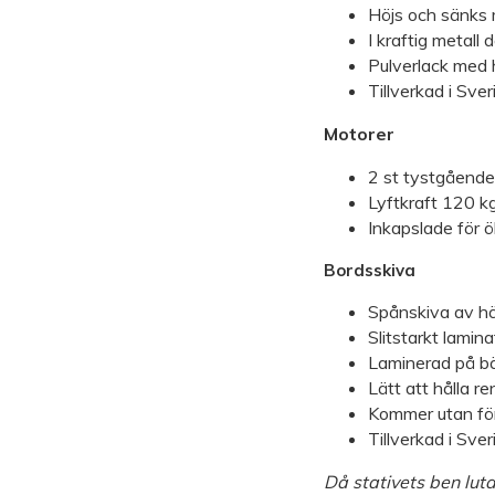
Höjs och sänks 
I kraftig metall
Pulverlack med 
Tillverkad i Sver
Motorer
2 st tystgående
Lyftkraft 120 kg
Inkapslade för 
Bordsskiva
Spånskiva av hö
Slitstarkt lamina
Laminerad på bä
Lätt att hålla re
Kommer utan för
Tillverkad i Sver
Då stativets ben lut