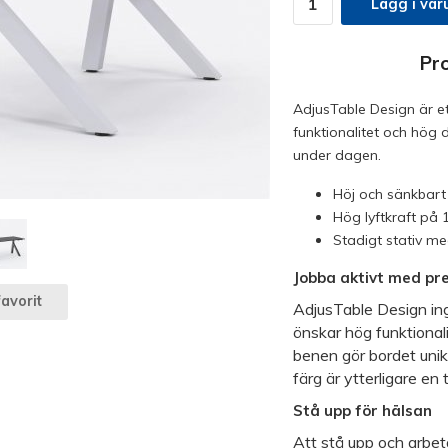
Lägg i var
Pr
AdjusTable Design är e
funktionalitet och hög 
under dagen.
Höj och sänkbart
Hög lyftkraft på 
Stadigt stativ m
Jobba aktivt med pr
avorit
AdjusTable Design ing
önskar hög funktional
benen gör bordet uni
färg är ytterligare en t
Stå upp för hälsan
Att stå upp och arbeta