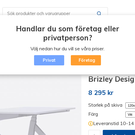
Handlar du som företag eller
Butiker / Öppettider
Boka en tid
Vad är Erg
privatperson?
Välj nedan hur du vill se våra priser.
Blogg
Logga in
Privat
Företag
rd /Arbetsstationer
/
Brizley Design. Höj sänkbart skrivbord
Brizley Desig
8 295 kr
Storlek på skiva
Färg
Leveranstid 10-14