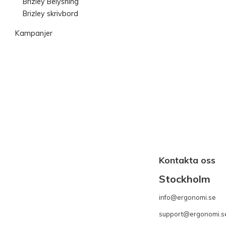
Brizley Belysning
Brizley skrivbord
Kampanjer
Kontakta oss
Stockholm
info@ergonomi.se
- 
support@ergonomi.s