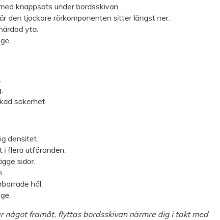
med knappsats under bordsskivan.
 där den tjockare rörkomponenten sitter längst ner.
härdad yta.
ige.
.
.
ökad säkerhet.
g densitet.
t i flera utföranden.
gge sidor.
n.
borrade hål.
ige.
ar något framåt, flyttas bordsskivan närmre dig i takt med