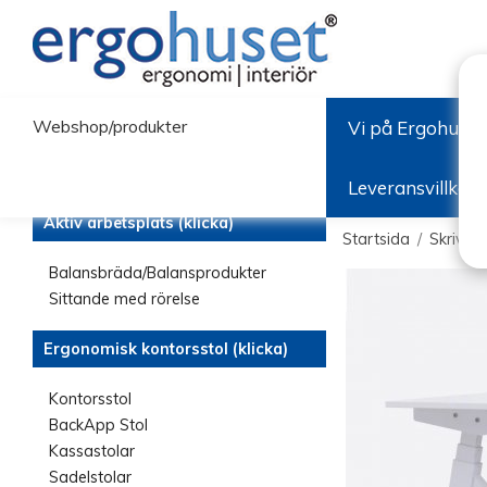
Webshop/produkter
Vi på Ergohuset
Leveransvillkor
Aktiv arbetsplats (klicka)
Startsida
/
Skrivbo
Balansbräda/Balansprodukter
Sittande med rörelse
Ergonomisk kontorsstol (klicka)
Kontorsstol
BackApp Stol
Kassastolar
Sadelstolar