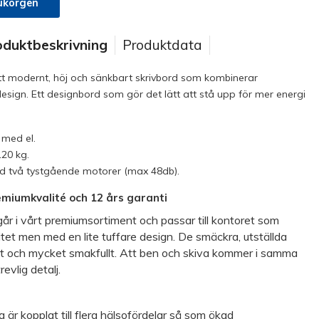
ukorgen
oduktbeskrivning
Produktdata
tt modernt, höj och sänkbart skrivbord som kombinerar
design. Ett designbord som gör det lätt att stå upp för mer energi
 med el.
120 kg.
ed två tystgående motorer (max 48db).
emiumkvalité och 12 års garanti
år i vårt premiumsortiment och passar till kontoret som
itet men med en lite tuffare design. De smäckra, utställda
kt och mycket smakfullt. Att ben och skiva kommer i samma
revlig detalj.
 är kopplat till flera hälsofördelar så som ökad