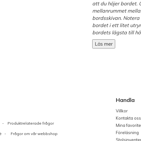
att du höjer bordet.
mellanrummet mellan
bordsskivan. Notera 
bordet i ett litet ut
bordets lägsta till h
Läs mer
Handla
Villkor
Kontakta oss
Produktrelaterade frågor
Mina favorite
Föreläsning
e
- Frågor om vår webbshop
Stolsinvente