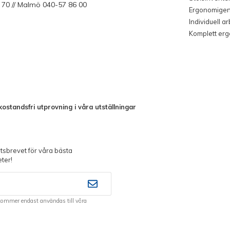
 70 // Malmö 040-57 86 00
Ergonomige
Individuell a
Komplett er
ostandsfri utprovning i våra utställningar
sbrevet för våra bästa
ter!
kommer endast användas till våra