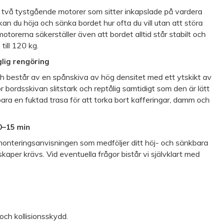
två tystgående motorer som sitter inkapslade på vardera
an du höja och sänka bordet hur ofta du vill utan att störa
motorerna säkerställer även att bordet alltid står stabilt och
ill 120 kg.
glig rengöring
ch består av en spånskiva av hög densitet med ett ytskikt av
 bordsskivan slitstark och reptålig samtidigt som den är lätt
ara en fuktad trasa för att torka bort kafferingar, damm och
0–15 min
 monteringsanvisningen som medföljer ditt höj- och sänkbara
skaper krävs. Vid eventuella frågor bistår vi självklart med
och kollisionsskydd.