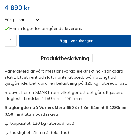
4 890 kr
Färg
Finns i lager för omgående leverans
Lägg i varukorgen
Produktbeskrivning
VarieraMera är vårt mest prisvärda elektriskt höj-/sänkbara
stativ. Ett stilrent och lättmonterat bord, tvåmotorigt och
tystgående. Det klarar en belastning på 120 kg i utbredd last.
Stativet har en SMART ram vilket gör att det går att justera
steglöst i bredden 1190 mm - 1815 mm.
Slaglängden på VarieraMera 650 är från 64mmtill 1290mm
(650 mm) utan bordsskiva.
Lyftkapacitet: 120 kg (utbredd last)
Lyfthastighet: 25 mm/s (olastad)