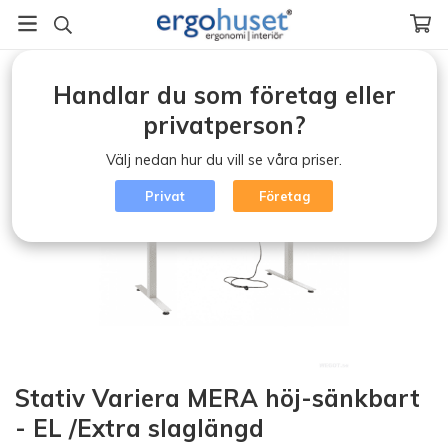
Startsida
/
Skrivbord /Arbetsstationer
/
Handlar du som företag eller
Stativ Variera MERA höj-sänkbart - EL /Extra slaglängd
privatperson?
Välj nedan hur du vill se våra priser.
Privat
Företag
Stativ Variera MERA höj-sänkbart
- EL /Extra slaglängd