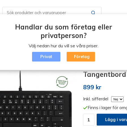
Handlar du som företag eller
Butiker / Öppettider
Boka en tid
Vad är Erg
privatperson?
Välj nedan hur du vill se våra priser.
Blogg
Logga in
Privat
Företag
ngentbord (klicka)
/
Tangentbord Type Mini
Tangentbord 
899 kr
Inkl. sifferdel
Finns i lager för o
Lägg i var