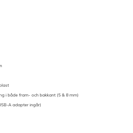
n
plast
ng i både fram- och bakkant (5 & 8 mm)
USB-A adapter ingår)