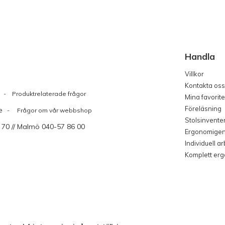
Handla
Villkor
Kontakta oss
Produktrelaterade frågor
Mina favorite
Föreläsning
e
- Frågor om vår webbshop
Stolsinvente
 70 // Malmö 040-57 86 00
Ergonomige
Individuell a
Komplett er