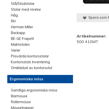
Stå/Stödstolar
Stolar med rörelse
Håg
Spara som f
RH
Herman Miller
Backapp
Artikelnummer:
BE-GE Frapett
500 410MT
Malmstolen
Varier
Prisvärda kontorsstolar
Kontorsstols Inventering
Omklädsel av kontorsstol
Ergonomiska möss
Samtliga ergonomiska möss
Barmouse
Rollermouse
Mousetrapper