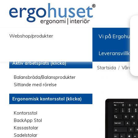
Webshop/produkter
Vi på Ergohuset
Leveransvillkor
Aktiv arbetsplats (klicka)
Startsida
/
Våra ta
Balansbräda/Balansprodukter
Sittande med rörelse
Ergonomisk kontorsstol (klicka)
Kontorsstol
BackApp Stol
Kassastolar
Sadelstolar