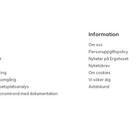
Information
Om oss
Personuppgiftspolicy
r
Nyheter på Ergohuset
Nyhetsbrev
ring
Om cookies
nomgång
Vi söker dig
rbetsplatsanalys
Avtalskund
gonomirond med dokumentation