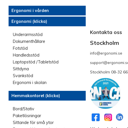
Ergonomi i vården
Ergonomi (klicka)
Kontakta oss
Underarmsstöd
Dokumenthållare
Stockholm
Fotstöd
info@ergonomi.se
- 
Handledsstöd
Laptopstöd /Tabletstöd
support@ergonomi.s
Sittdyna
Stockholm 08-32 66
Svankstöd
Ergonomi i skolan
Hemmakontoret (klicka)
Bord/Stativ
Paketlösningar
Sittande för små ytor