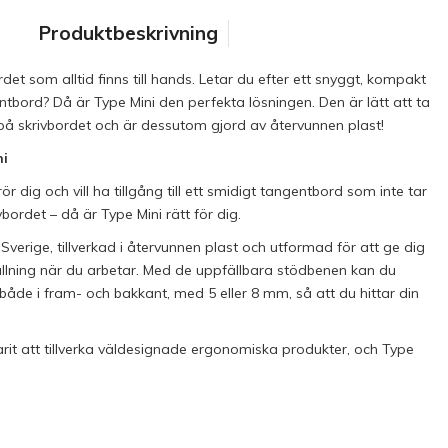
Produktbeskrivning
et som alltid finns till hands. Letar du efter ett snyggt, kompakt
bord? Då är Type Mini den perfekta lösningen. Den är lätt att ta
s på skrivbordet och är dessutom gjord av återvunnen plast!
ni
r dig och vill ha tillgång till ett smidigt tangentbord som inte tar
bordet – då är Type Mini rätt för dig.
Sverige, tillverkad i återvunnen plast och utformad för att ge dig
lning när du arbetar. Med de uppfällbara stödbenen kan du
åde i fram- och bakkant, med 5 eller 8 mm, så att du hittar din
varit att tillverka väldesignade ergonomiska produkter, och Type